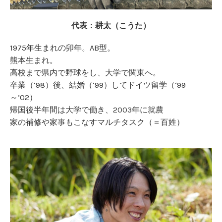
代表：耕太（こうた）
1975年生まれの卯年。AB型。
熊本生まれ。
高校まで県内で野球をし、大学で関東へ。
卒業（‘98）後、結婚（‘99）してドイツ留学（‘99
～‘02）
帰国後半年間は大学で働き、2003年に就農
家の補修や家事もこなすマルチタスク（＝百姓）