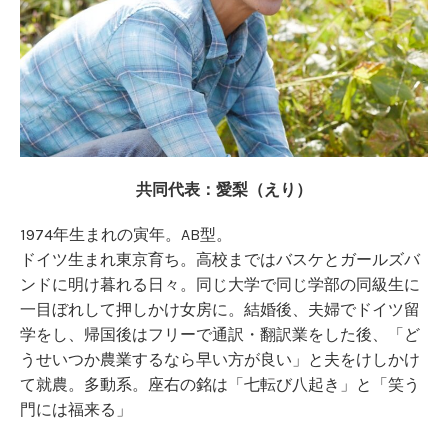
共同代表：愛梨（えり）
1974年生まれの寅年。AB型。
ドイツ生まれ東京育ち。高校まではバスケとガールズバ
ンドに明け暮れる日々。同じ大学で同じ学部の同級生に
一目ぼれして押しかけ女房に。結婚後、夫婦でドイツ留
学をし、帰国後はフリーで通訳・翻訳業をした後、「ど
うせいつか農業するなら早い方が良い」と夫をけしかけ
て就農。多動系。座右の銘は「七転び八起き」と「笑う
門には福来る」