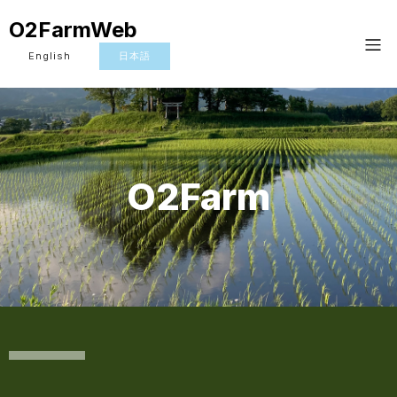
O2FarmWeb
English
日本語
O2Farm